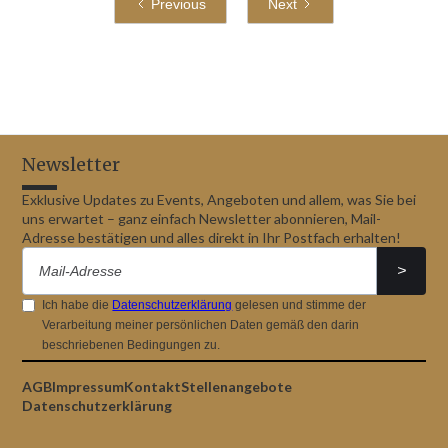
Previous
Next
Newsletter
Exklusive Updates zu Events, Angeboten und allem, was Sie bei
uns erwartet – ganz einfach Newsletter abonnieren, Mail-
Adresse bestätigen und alles direkt in Ihr Postfach erhalten!
Ich habe die
Datenschutzerklärung
gelesen und stimme der
Verarbeitung meiner persönlichen Daten gemäß den darin
beschriebenen Bedingungen zu.
AGB
Impressum
Kontakt
Stellenangebote
Datenschutzerklärung