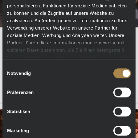
personalisieren, Funktionen für soziale Medien anbieten
zu können und die Zugriffe auf unsere Website zu
analysieren. Außerdem geben wir Informationen zu Ihrer
Verwendung unserer Website an unsere Partner für
soziale Medien, Werbung und Analysen weiter. Unsere
✨ DEMNÄCHST IM LUBEA ✨ Genuss, der sich
doppelt lohnt
Partner führen diese Informationen möglicherweise mit
weiteren Daten zusammen, die Sie ihnen bereitgestellt
haben oder die sie im Rahmen Ihrer Nutzung der Dienste
gesammelt haben.
Einwilligungsauswahl
Notwendig
Präferenzen
Mehr erfahren
Statistiken
Marketing