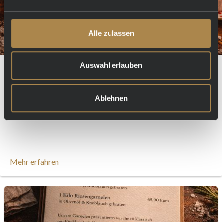
Alle zulassen
Auswahl erlauben
❤️ Valentinstag im LuBea Oranienburg –
14.02.2026 ❤️
Ablehnen
Mehr erfahren